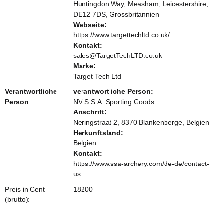
Huntingdon Way, Measham, Leicestershire,
DE12 7DS, Grossbritannien
Webseite:
https://www.targettechltd.co.uk/
Kontakt:
sales@TargetTechLTD.co.uk
Marke:
Target Tech Ltd
Verantwortliche
verantwortliche Person:
Person
:
NV S.S.A. Sporting Goods
Anschrift:
Neringstraat 2, 8370 Blankenberge, Belgien
Herkunftsland:
Belgien
Kontakt:
https://www.ssa-archery.com/de-de/contact-
us
Preis in Cent
18200
(brutto):