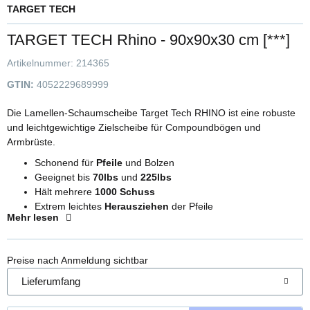
TARGET TECH
TARGET TECH Rhino - 90x90x30 cm [***]
Artikelnummer:
214365
GTIN:
4052229689999
Die Lamellen-Schaumscheibe Target Tech RHINO ist eine robuste
und leichtgewichtige Zielscheibe für Compoundbögen und
Armbrüste.
Schonend für
Pfeile
und Bolzen
Geeignet bis
70lbs
und
225lbs
Hält mehrere
1000 Schuss
Extrem leichtes
Herausziehen
der Pfeile
Mehr lesen
Kein
Ständer
erforderlich
Bestückbar mit
zwei 3er Spots
Preise nach Anmeldung sichtbar
Lieferumfang