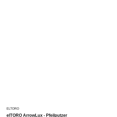
ELTORO
elTORO ArrowLux - Pfeilputzer